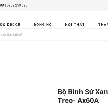
88 || 0932 259 595
ĐỒ DECOR
ĐỒNG HỒ
NỘI THẤT
THẢ
MIR
Bộ Bình Sứ Xanh
Treo- Ax60A