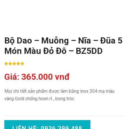
Bộ Dao – Muỗng – Nĩa – Đũa 5
Món Màu Đỏ Đô – BZ5DD
Giá: 365.000 vnđ
Mọi chi tiết sản phẩm được làm bằng inox 304 mạ màu
vàng Gold chống hoen rỉ , bong tróc
LIÊN HỆ: 0936 399 488