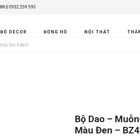
88 || 0932 259 595
ĐỒ DECOR
ĐỒNG HỒ
NỘI THẤT
THẢ
MIR
Bộ Dao – Muỗn
Màu Đen – BZ