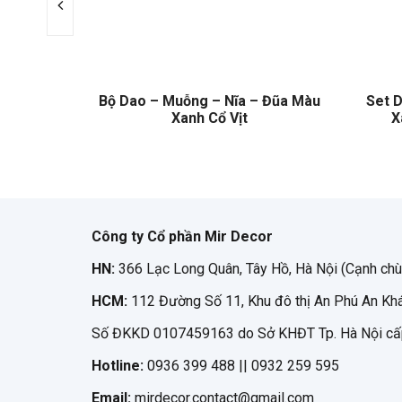
Đũa 5 Món
Bộ Dao – Muỗng – Nĩa – Đũa Màu
Set 
D
Xanh Cổ Vịt
X
Công ty Cổ phần Mir Decor
HN:
366 Lạc Long Quân, Tây Hồ, Hà Nội (Cạnh chù
HCM:
112 Đường Số 11, Khu đô thị An Phú An Khá
Số ĐKKD 0107459163 do Sở KHĐT Tp. Hà Nội cấ
Hotline:
0936 399 488 || 0932 259 595
Email:
mirdecor.contact@gmail.com