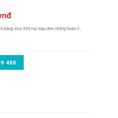
 vnđ
àm bằng inox 304 mạ màu đen chống hoen rỉ ,
99 488