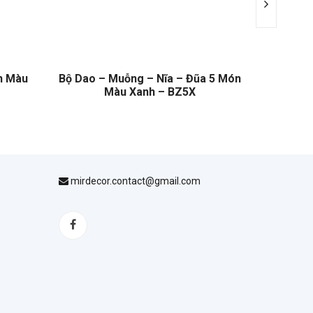
n Màu
Bộ Dao – Muỗng – Nĩa – Đũa 5 Món
Bộ Dao –
Màu Xanh – BZ5X
mirdecor.contact@gmail.com