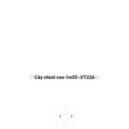
Chặn sách vẹt màu đồng-Boty42
Cây chuối cao 1m55 -VT22A