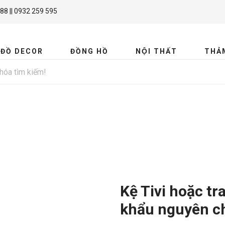
88 || 0932 259 595
ĐỒ DECOR
ĐỒNG HỒ
NỘI THẤT
THẢ
MIR
Kệ Tivi hoặc tr
khẩu nguyên c