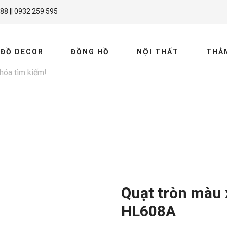
88 || 0932 259 595
ĐỒ DECOR
ĐỒNG HỒ
NỘI THẤT
THẢ
MIR
Quạt tròn màu 
HL608A