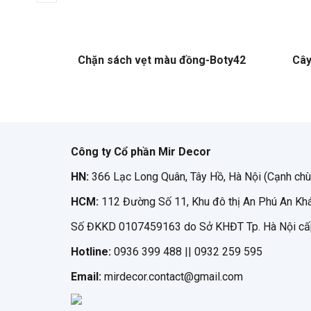
 nhỏ-VT37B
Chặn sách vẹt màu đồng-Boty42
Cây
Công ty Cổ phần Mir Decor
HN:
366 Lạc Long Quân, Tây Hồ, Hà Nội (Cạnh chù
HCM:
112 Đường Số 11, Khu đô thị An Phú An Khá
Số ĐKKD 0107459163 do Sở KHĐT Tp. Hà Nội cấ
Hotline:
0936 399 488 || 0932 259 595
Email:
mirdecor.contact@gmail.com