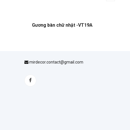
Gương bàn chữ nhật -VT19A
Cặp ch
mirdecor.contact@gmail.com