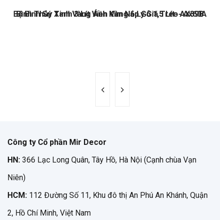
Bộ Bình Sứ Xanh 3 Lít Viền Vàng 6 Ly Giá Treo- Ax60A
Bình Thủy Tinh Vàng Ánh Kim Nắp Gỗ 1,5 Lít- AX39B
Công ty Cổ phần Mir Decor
HN:
366 Lạc Long Quân, Tây Hồ, Hà Nội (Cạnh chùa Vạn
Niên)
HCM:
112 Đường Số 11, Khu đô thị An Phú An Khánh, Quận
2, Hồ Chí Minh, Việt Nam