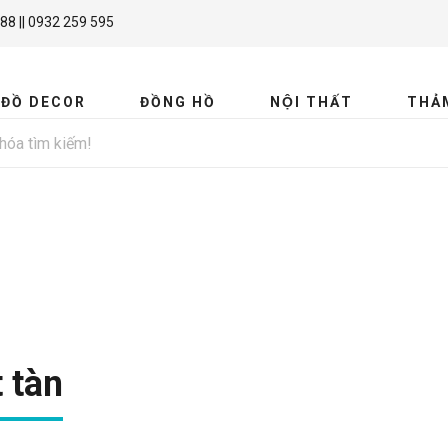
88 || 0932 259 595
ĐỒ DECOR
ĐỒNG HỒ
NỘI THẤT
THẢ
MIR
 tàn