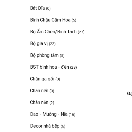
Bát Đĩa
(0)
Bình Chậu Cắm Hoa
(5)
Bộ Ấm Chén/Bình Tách
(27)
Bộ gia vị
(22)
Bộ phòng tắm
(5)
BST bình hoa - đèn
(28)
Chăn ga gối
(0)
Chân nến
(0)
Gạ
Chân nến
(2)
Dao - Muỗng - Nĩa
(16)
Decor nhà bếp
(6)